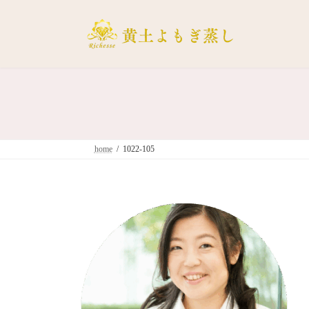
コ
ナ
ン
ビ
テ
ゲ
ン
ー
ツ
シ
へ
ョ
ス
ン
キ
に
ッ
移
home
1022-105
プ
動