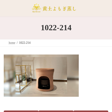
コ
ナ
ン
ビ
テ
ゲ
ン
ー
ツ
シ
1022-214
へ
ョ
ス
ン
キ
に
home
1022-214
ッ
移
プ
動