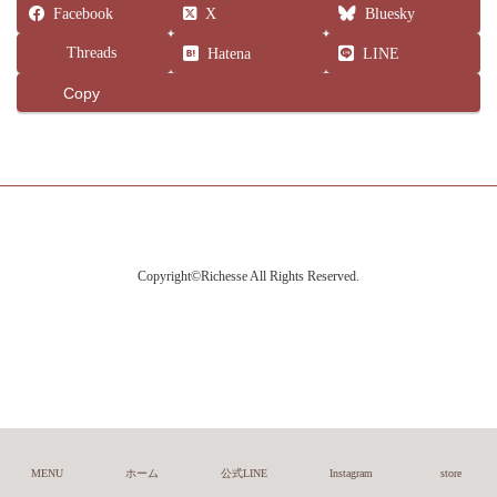
Facebook
X
Bluesky
Threads
Hatena
LINE
Copy
Copyright©Richesse All Rights Reserved.
MENU
ホーム
公式LINE
Instagram
store