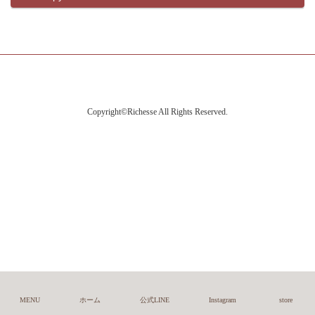
Copyright©Richesse All Rights Reserved.
MENU
ホーム
公式LINE
Instagram
store