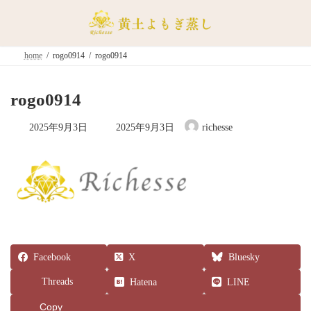
コ
ナ
ン
ビ
テ
ゲ
ン
ー
home
rogo0914
rogo0914
ツ
シ
へ
ョ
ス
ン
rogo0914
キ
に
ッ
移
最
2025年9月3日
2025年9月3日
richesse
終
プ
動
更
新
日
時
:
Facebook
X
Bluesky
Threads
Hatena
LINE
Copy