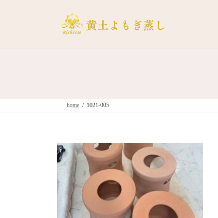
コ
ナ
ン
ビ
テ
ゲ
ン
ー
ツ
シ
へ
ョ
ス
ン
キ
に
ッ
移
home
1021-005
プ
動