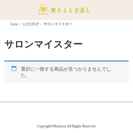
コ
ナ
ン
ビ
テ
ゲ
ン
ー
home
公式SHOP
サロンマイスター
ツ
シ
へ
ョ
ス
ン
サロンマイスター
キ
に
ッ
移
プ
動
選択に一致する商品が見つかりませんでし
た。
Copyright©Richesse All Rights Reserved.