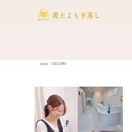
コ
ナ
ン
ビ
テ
ゲ
ン
ー
ツ
シ
へ
ョ
ス
ン
キ
に
ッ
移
home
0212-003
プ
動