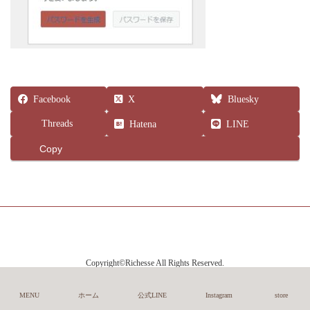
Facebook
X
Bluesky
Threads
Hatena
LINE
Copy
Copyright©Richesse All Rights Reserved.
MENU
ホーム
公式LINE
Instagram
store