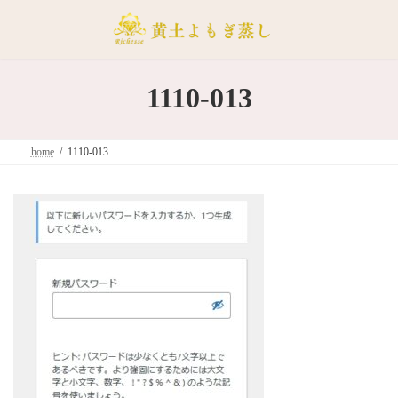
コ
ナ
ン
ビ
テ
ゲ
ン
ー
ツ
シ
1110-013
へ
ョ
ス
ン
キ
に
home
1110-013
ッ
移
プ
動