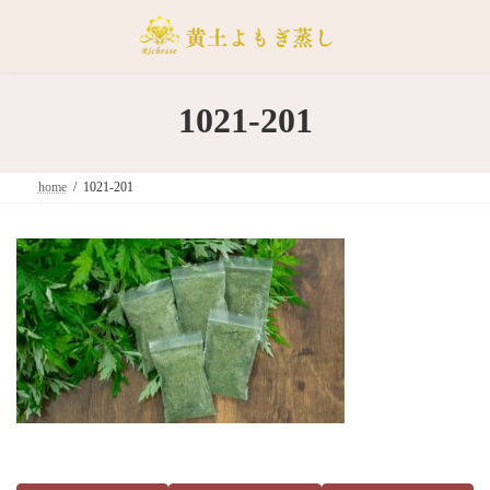
コ
ナ
ン
ビ
テ
ゲ
ン
ー
ツ
シ
1021-201
へ
ョ
ス
ン
キ
に
home
1021-201
ッ
移
プ
動