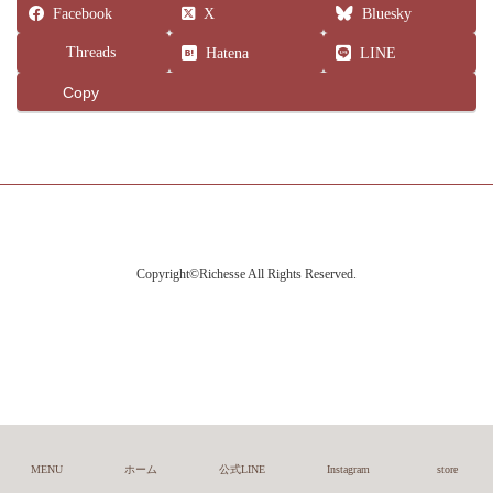
Facebook
X
Bluesky
Threads
Hatena
LINE
Copy
Copyright©Richesse All Rights Reserved.
MENU
ホーム
公式LINE
Instagram
store