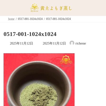
コ
ナ
ン
ビ
テ
ゲ
ン
ー
home
0517-001-1024x1024
0517-001-1024x1024
ツ
シ
へ
ョ
ス
ン
0517-001-1024x1024
キ
に
ッ
移
最
2025年11月12日
2025年11月12日
richesse
終
プ
動
更
新
日
時
: