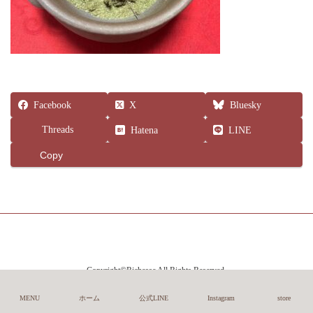
Facebook
X
Bluesky
Threads
Hatena
LINE
Copy
Copyright©Richesse All Rights Reserved.
MENU
ホーム
公式LINE
Instagram
store