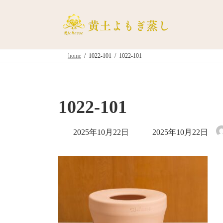
コ
ナ
ン
ビ
テ
ゲ
ン
ー
ツ
シ
home
1022-101
1022-101
へ
ョ
ス
ン
キ
に
ッ
移
1022-101
プ
動
最
2025年10月22日
2025年10月22日
終
更
新
日
時
: