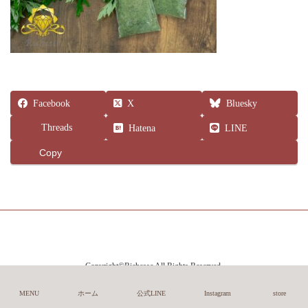
Facebook
X
Bluesky
Threads
Hatena
LINE
Copy
Copyright©Richesse All Rights Reserved.
MENU
ホーム
公式LINE
Instagram
store