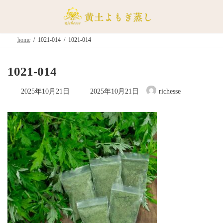
コ
ナ
ン
ビ
テ
ゲ
ン
ー
home
1021-014
1021-014
ツ
シ
へ
ョ
ス
ン
1021-014
キ
に
ッ
移
最
2025年10月21日
2025年10月21日
richesse
終
プ
動
更
新
日
時
: